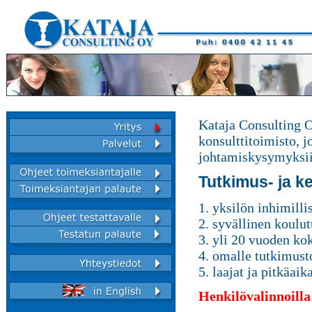
Kataja Consulting O
konsulttitoimisto, j
johtamiskysymyksii
Tutkimus- ja k
1. yksilön inhimill
2. syvällinen koulut
3. yli 20 vuoden ko
4. omalle tutkimust
5. laajat ja pitkäaik
Henkilövalinnoilla