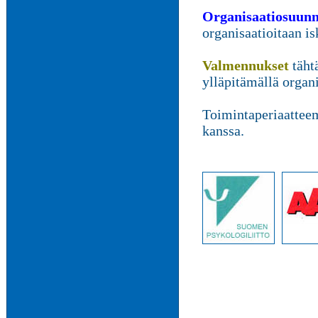
Organisaatiosuunni
organisaatioitaan i
Valmennukset
täht
ylläpitämällä organi
Toimintaperiaattee
kanssa.